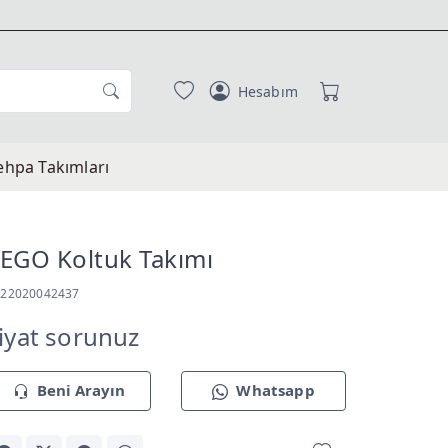
Hesabım
ehpa Takımları
EGO Koltuk Takımı
T22020042437
iyat sorunuz
Beni Arayın
Whatsapp