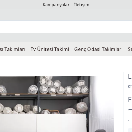
Kampanyalar
İletişim
ı Takımları
Tv Üni̇tesi̇ Takimi
Genç Odasi Takimlari
S
L
K
F