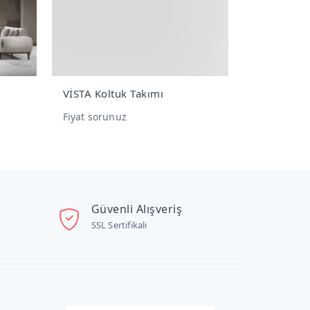
VİSTA Koltuk Takımı
ATLANTİS Ko
Fiyat sorunuz
Fiyat sorunu
Güvenli Alışveriş
SSL Sertifikalı